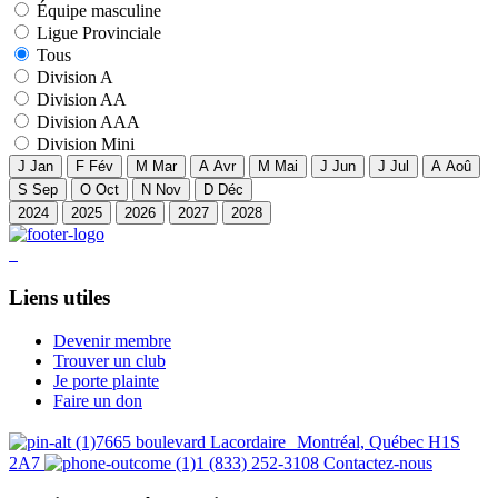
Équipe masculine
Ligue Provinciale
Tous
Division A
Division AA
Division AAA
Division Mini
J
Jan
F
Fév
M
Mar
A
Avr
M
Mai
J
Jun
J
Jul
A
Aoû
S
Sep
O
Oct
N
Nov
D
Déc
2024
2025
2026
2027
2028
Liens utiles
Devenir membre
Trouver un club
Je porte plainte
Faire un don
7665 boulevard Lacordaire Montréal, Québec H1S
2A7
1 (833) 252-3108
Contactez-nous