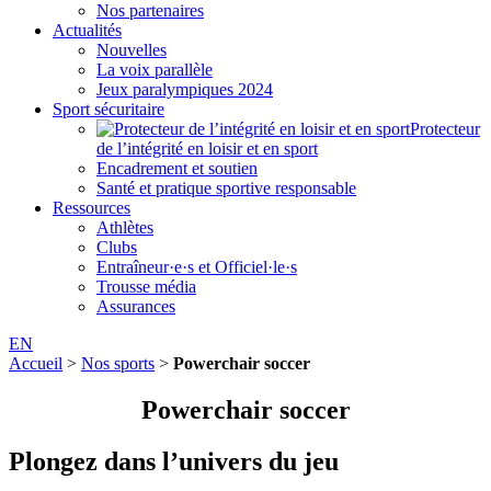
Nos partenaires
Actualités
Nouvelles
La voix parallèle
Jeux paralympiques 2024
Sport sécuritaire
Protecteur
de l’intégrité en loisir et en sport
Encadrement et soutien
Santé et pratique sportive responsable
Ressources
Athlètes
Clubs
Entraîneur·e·s et Officiel·le·s
Trousse média
Assurances
EN
Accueil
>
Nos sports
>
Powerchair soccer
Powerchair soccer
Plongez dans l’univers du jeu